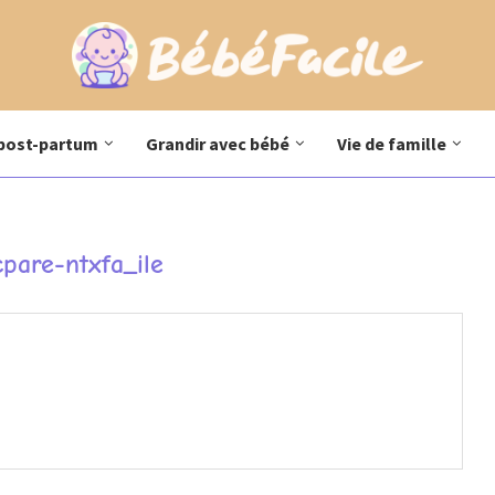
post-partum
Grandir avec bébé
Vie de famille
cpare-ntxfa_ile