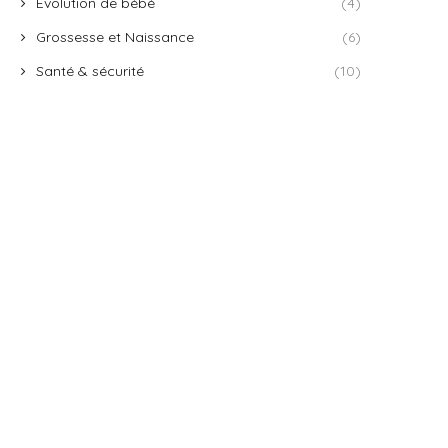
Évolution de bébé
(4)
Grossesse et Naissance
(6)
Santé & sécurité
(10)