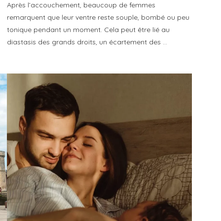
Après l’accouchement, beaucoup de femmes
remarquent que leur ventre reste souple, bombé ou peu
tonique pendant un moment. Cela peut être lié au
diastasis des grands droits, un écartement des …