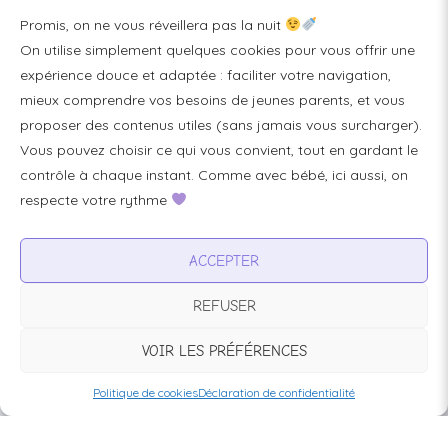
FAQ / Livraison & accès
Promis, on ne vous réveillera pas la nuit
À propos
On utilise simplement quelques cookies pour vous offrir une
Contact
expérience douce et adaptée : faciliter votre navigation,
mieux comprendre vos besoins de jeunes parents, et vous
Plan du site
proposer des contenus utiles (sans jamais vous surcharger).
Tous les articles
Vous pouvez choisir ce qui vous convient, tout en gardant le
contrôle à chaque instant. Comme avec bébé, ici aussi, on
respecte votre rythme
Professionnels & partenariats
Devenir partenaire
ACCEPTER
Visibilité pour votre marque
REFUSER
Proposer un produit ou un service
VOIR LES PRÉFÉRENCES
Politique de cookies
Déclaration de confidentialité
Avertissement :
BébéFacile.fr est un site d’information généraliste à
destination des jeunes parents. Il ne remplace en aucun cas un avis
médical ou professionnel,
en savoir plus.