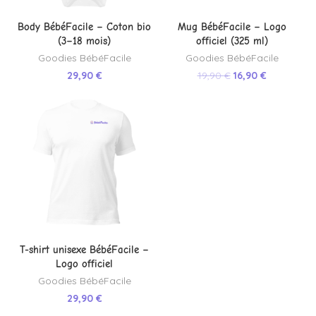
Body BébéFacile – Coton bio
Mug BébéFacile – Logo
(3–18 mois)
officiel (325 ml)
Goodies BébéFacile
Goodies BébéFacile
29,90
€
19,90
€
16,90
€
T-shirt unisexe BébéFacile –
Logo officiel
Goodies BébéFacile
29,90
€