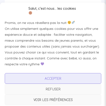
Salut, c’est nous… les cookies
Se connecter/S'inscrire
FAQ / Livraison & accès
Promis, on ne vous réveillera pas la nuit
À propos
On utilise simplement quelques cookies pour vous offrir une
Contact
expérience douce et adaptée : faciliter votre navigation,
mieux comprendre vos besoins de jeunes parents, et vous
Plan du site
proposer des contenus utiles (sans jamais vous surcharger).
Tous les articles
Vous pouvez choisir ce qui vous convient, tout en gardant le
contrôle à chaque instant. Comme avec bébé, ici aussi, on
respecte votre rythme
Professionnels & partenariats
Devenir partenaire
ACCEPTER
Visibilité pour votre marque
REFUSER
Proposer un produit ou un service
VOIR LES PRÉFÉRENCES