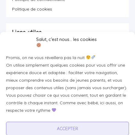
Politique de cookies
Liens utiles
Salut, c’est nous… les cookies
Se connecter/S'inscrire
Promis, on ne vous réveillera pas la nuit
FAQ / Livraison & accès
On utilise simplement quelques cookies pour vous offrir une
À propos
expérience douce et adaptée : faciliter votre navigation,
Contact
mieux comprendre vos besoins de jeunes parents, et vous
proposer des contenus utiles (sans jamais vous surcharger).
Plan du site
Vous pouvez choisir ce qui vous convient, tout en gardant le
Tous les articles
contrôle à chaque instant. Comme avec bébé, ici aussi, on
respecte votre rythme
Professionnels & partenariats
ACCEPTER
Devenir partenaire