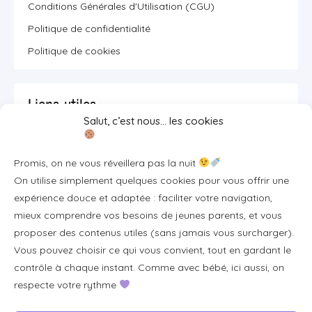
Conditions Générales d'Utilisation (CGU)
Politique de confidentialité
Politique de cookies
Liens utiles
Salut, c’est nous… les cookies
Se connecter/S'inscrire
Promis, on ne vous réveillera pas la nuit
FAQ / Livraison & accès
On utilise simplement quelques cookies pour vous offrir une
À propos
expérience douce et adaptée : faciliter votre navigation,
Contact
mieux comprendre vos besoins de jeunes parents, et vous
proposer des contenus utiles (sans jamais vous surcharger).
Plan du site
Vous pouvez choisir ce qui vous convient, tout en gardant le
Tous les articles
contrôle à chaque instant. Comme avec bébé, ici aussi, on
respecte votre rythme
Professionnels & partenariats