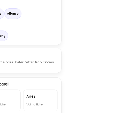
ns
Alfonse
lphy
e pour éviter l’effet trop ancien.
areil
Ariès
fiche
Voir la fiche