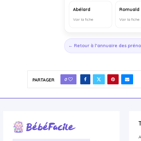
Abélard
Romuald
Voir la fiche
Voir la fiche
← Retour à l’annuaire des prén
0
PARTAGER
A