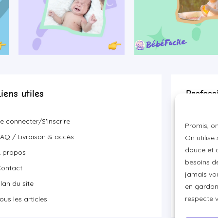
Liens utiles
Profess
Devenir p
e connecter/S'inscrire
Promis, on
Visibilité
AQ / Livraison & accès
On utilise
Proposer 
douce et a
 propos
besoins de
ontact
jamais vou
lan du site
en gardant
respecte 
ous les articles