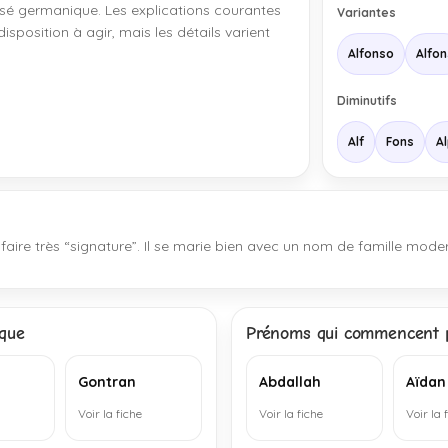
sé germanique. Les explications courantes
Variantes
isposition à agir, mais les détails varient
Alfonso
Alfo
Diminutifs
Alf
Fons
A
aire très “signature”. Il se marie bien avec un nom de famille modern
que
Prénoms qui commencent p
Gontran
Abdallah
Aïdan
Voir la fiche
Voir la fiche
Voir la 