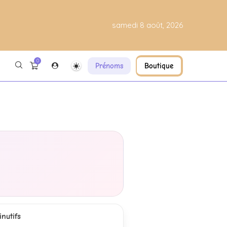
samedi 8 août, 2026
0
Prénoms
Boutique
nutifs