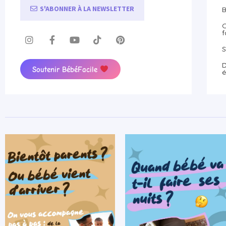
S'ABONNER À LA NEWSLETTER
B
O
f
S
D
Soutenir BébéFacile
é