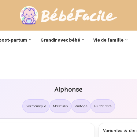
post-partum
Grandir avec bébé
Vie de famille
Alphonse
Germanique
Masculin
Vintage
Plutôt rare
Variantes & dimi