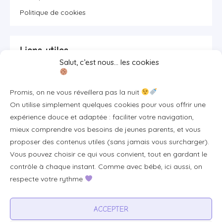
Politique de cookies
Liens utiles
Salut, c’est nous… les cookies
Se connecter/S'inscrire
Promis, on ne vous réveillera pas la nuit
FAQ / Livraison & accès
On utilise simplement quelques cookies pour vous offrir une
À propos
expérience douce et adaptée : faciliter votre navigation,
Contact
mieux comprendre vos besoins de jeunes parents, et vous
proposer des contenus utiles (sans jamais vous surcharger).
Plan du site
Vous pouvez choisir ce qui vous convient, tout en gardant le
Tous les articles
contrôle à chaque instant. Comme avec bébé, ici aussi, on
respecte votre rythme
Professionnels & partenariats
ACCEPTER
Devenir partenaire