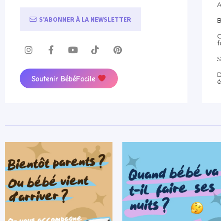
A
S'ABONNER À LA NEWSLETTER
B
O
f
S
D
Soutenir BébéFacile
é