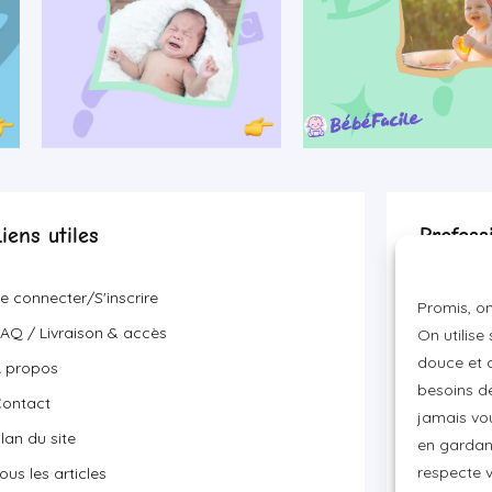
Liens utiles
Profess
Devenir p
e connecter/S'inscrire
Promis, on
Visibilité
AQ / Livraison & accès
On utilise
Proposer 
douce et a
 propos
besoins de
ontact
jamais vou
lan du site
en gardant
respecte 
ous les articles