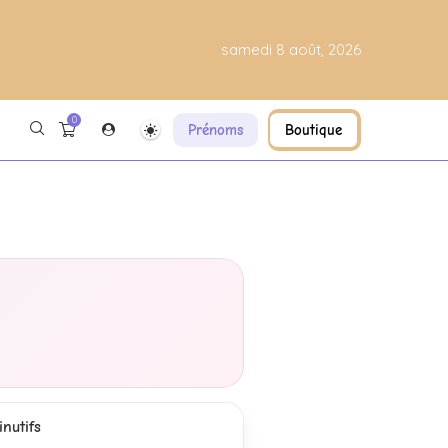
samedi 8 août, 2026
0
Prénoms
Boutique
nutifs