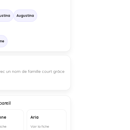
ustina
Augustina
ine
avec un nom de famille court grâce
areil
nne
Aria
fiche
Voir la fiche