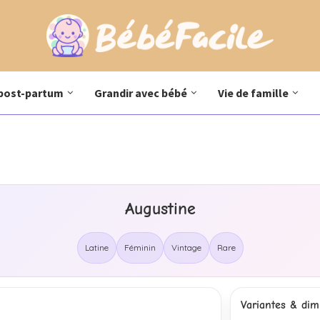
post-partum
Grandir avec bébé
Vie de famille
Augustine
Latine
Féminin
Vintage
Rare
Variantes & dimi