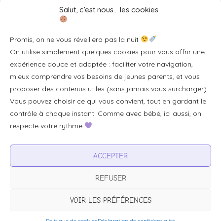
Salut, c’est nous… les cookies
Se connecter/S'inscrire
Promis, on ne vous réveillera pas la nuit
FAQ / Livraison & accès
On utilise simplement quelques cookies pour vous offrir une
À propos
expérience douce et adaptée : faciliter votre navigation,
Contact
mieux comprendre vos besoins de jeunes parents, et vous
proposer des contenus utiles (sans jamais vous surcharger).
Plan du site
Vous pouvez choisir ce qui vous convient, tout en gardant le
Tous les articles
contrôle à chaque instant. Comme avec bébé, ici aussi, on
respecte votre rythme
Professionnels & partenariats
ACCEPTER
Devenir partenaire
REFUSER
Visibilité pour votre marque
Proposer un produit ou un service
VOIR LES PRÉFÉRENCES
Politique de cookies
Déclaration de confidentialité