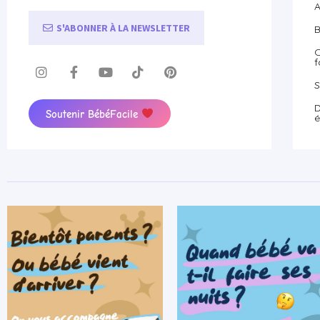
A
S'ABONNER À LA NEWSLETTER
B
O
f
S
D
Soutenir BébéFacile
é