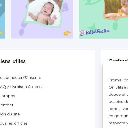
Liens utiles
Profess
Devenir p
e connecter/S'inscrire
Promis, on
Visibilité
AQ / Livraison & accès
On utilise
Proposer 
douce et a
 propos
besoins de
ontact
jamais vou
lan du site
en gardant
respecte 
ous les articles