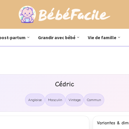
post-partum
Grandir avec bébé
Vie de famille
Cédric
Anglaise
Masculin
Vintage
Commun
Variantes & dimi