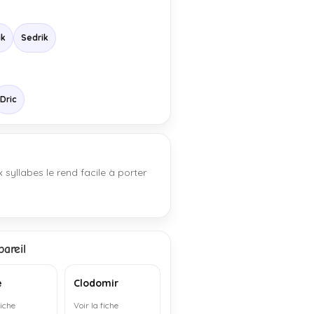
ik
Sedrik
Dric
syllabes le rend facile à porter
areil
e
Clodomir
fiche
Voir la fiche