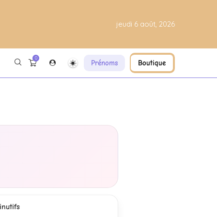
jeudi 6 août, 2026
0
Prénoms
Boutique
nutifs