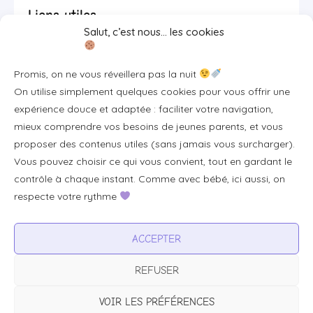
Liens utiles
Salut, c’est nous… les cookies
Se connecter/S'inscrire
Promis, on ne vous réveillera pas la nuit
FAQ / Livraison & accès
On utilise simplement quelques cookies pour vous offrir une
À propos
expérience douce et adaptée : faciliter votre navigation,
Contact
mieux comprendre vos besoins de jeunes parents, et vous
proposer des contenus utiles (sans jamais vous surcharger).
Plan du site
Vous pouvez choisir ce qui vous convient, tout en gardant le
Tous les articles
contrôle à chaque instant. Comme avec bébé, ici aussi, on
respecte votre rythme
Professionnels & partenariats
ACCEPTER
Devenir partenaire
REFUSER
Visibilité pour votre marque
Proposer un produit ou un service
VOIR LES PRÉFÉRENCES