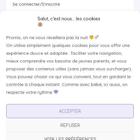
Se connecter/S'inscrire
FAQ / Livraison & accès
Salut, c’est nous… les cookies
À propos
Contact
Promis, on ne vous réveillera pas la nuit
Plan du site
On utilise simplement quelques cookies pour vous offrir une
expérience douce et adaptée : faciliter votre navigation,
Tous les articles
mieux comprendre vos besoins de jeunes parents, et vous
proposer des contenus utiles (sans jamais vous surcharger).
Vous pouvez choisir ce qui vous convient, tout en gardant le
Professionnels & partenariats
contrôle à chaque instant. Comme avec bébé, ici aussi, on
Devenir partenaire
respecte votre rythme
Visibilité pour votre marque
ACCEPTER
Proposer un produit ou un service
REFUSER
Avertissement :
BébéFacile.fr est un site d’information généraliste à
VOIR LES PRÉFÉRENCES