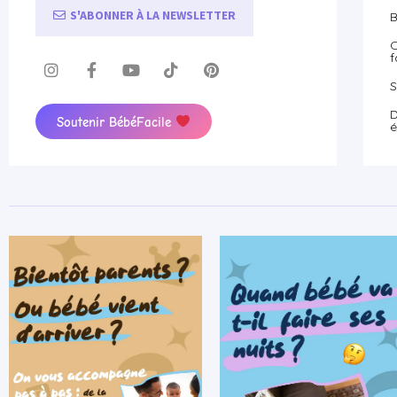
S'ABONNER À LA NEWSLETTER
B
O
f
S
D
Soutenir BébéFacile
é