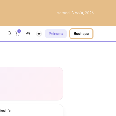
samedi 8 août, 2026
0
Prénoms
Boutique
nutifs