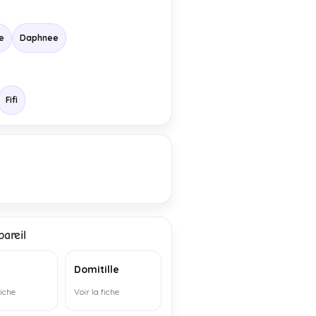
e
Daphnee
Fifi
areil
Domitille
fiche
Voir la fiche