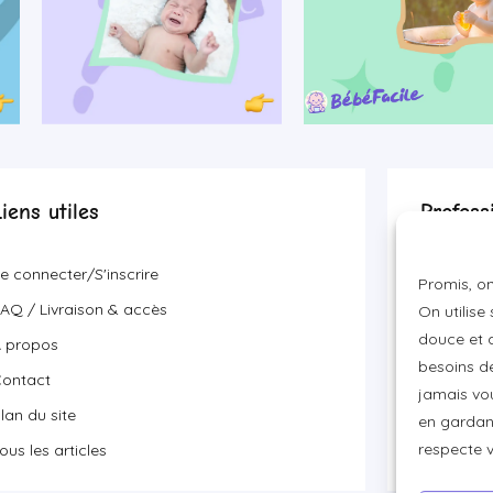
Liens utiles
Profess
Devenir p
e connecter/S'inscrire
Promis, on
Visibilité
AQ / Livraison & accès
On utilise
Proposer 
douce et a
 propos
besoins de
ontact
jamais vou
lan du site
en gardant
respecte 
ous les articles