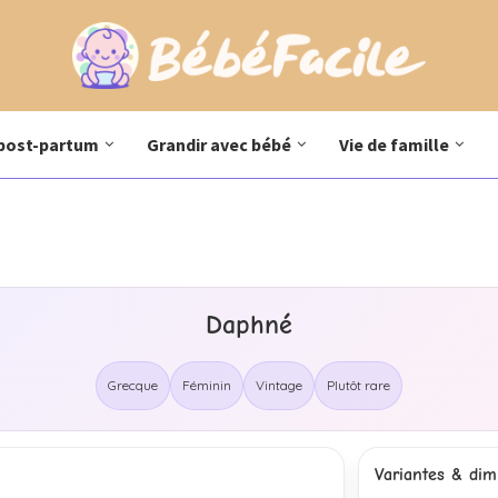
post-partum
Grandir avec bébé
Vie de famille
Daphné
Grecque
Féminin
Vintage
Plutôt rare
Variantes & dimi