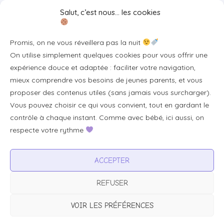
Liens utiles
Salut, c’est nous… les cookies
Se connecter/S'inscrire
Promis, on ne vous réveillera pas la nuit
FAQ / Livraison & accès
On utilise simplement quelques cookies pour vous offrir une
À propos
expérience douce et adaptée : faciliter votre navigation,
Contact
mieux comprendre vos besoins de jeunes parents, et vous
proposer des contenus utiles (sans jamais vous surcharger).
Plan du site
Vous pouvez choisir ce qui vous convient, tout en gardant le
Tous les articles
contrôle à chaque instant. Comme avec bébé, ici aussi, on
respecte votre rythme
Professionnels & partenariats
ACCEPTER
Devenir partenaire
REFUSER
Visibilité pour votre marque
Proposer un produit ou un service
VOIR LES PRÉFÉRENCES