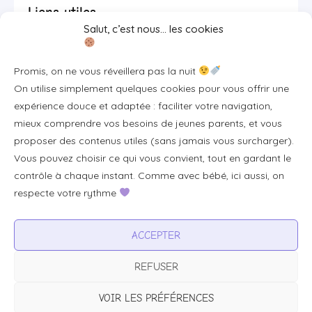
Liens utiles
Salut, c’est nous… les cookies
Se connecter/S'inscrire
Promis, on ne vous réveillera pas la nuit
FAQ / Livraison & accès
On utilise simplement quelques cookies pour vous offrir une
À propos
expérience douce et adaptée : faciliter votre navigation,
Contact
mieux comprendre vos besoins de jeunes parents, et vous
proposer des contenus utiles (sans jamais vous surcharger).
Plan du site
Vous pouvez choisir ce qui vous convient, tout en gardant le
Tous les articles
contrôle à chaque instant. Comme avec bébé, ici aussi, on
respecte votre rythme
Professionnels & partenariats
ACCEPTER
Devenir partenaire
REFUSER
Visibilité pour votre marque
Proposer un produit ou un service
VOIR LES PRÉFÉRENCES