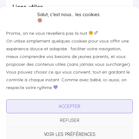
Liens utiles
Salut, c’est nous… les cookies
Se connecter/S'inscrire
Promis, on ne vous réveillera pas la nuit
FAQ / Livraison & accès
On utilise simplement quelques cookies pour vous offrir une
À propos
expérience douce et adaptée : faciliter votre navigation,
Contact
mieux comprendre vos besoins de jeunes parents, et vous
proposer des contenus utiles (sans jamais vous surcharger).
Plan du site
Vous pouvez choisir ce qui vous convient, tout en gardant le
Tous les articles
contrôle à chaque instant. Comme avec bébé, ici aussi, on
respecte votre rythme
Professionnels & partenariats
ACCEPTER
Devenir partenaire
REFUSER
Visibilité pour votre marque
Proposer un produit ou un service
VOIR LES PRÉFÉRENCES