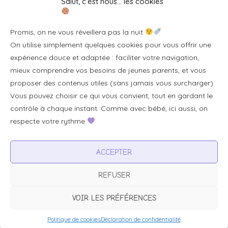
Salut, c’est nous… les cookies
Se connecter/S'inscrire
Promis, on ne vous réveillera pas la nuit
FAQ / Livraison & accès
On utilise simplement quelques cookies pour vous offrir une
À propos
expérience douce et adaptée : faciliter votre navigation,
Contact
mieux comprendre vos besoins de jeunes parents, et vous
proposer des contenus utiles (sans jamais vous surcharger).
Plan du site
Vous pouvez choisir ce qui vous convient, tout en gardant le
Tous les articles
contrôle à chaque instant. Comme avec bébé, ici aussi, on
respecte votre rythme
Professionnels & partenariats
ACCEPTER
Devenir partenaire
REFUSER
Visibilité pour votre marque
Proposer un produit ou un service
VOIR LES PRÉFÉRENCES
Politique de cookies
Déclaration de confidentialité