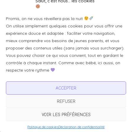
Salut, c’est nous… les cookies
Se connecter/S'inscrire
Promis, on ne vous réveillera pas la nuit
FAQ / Livraison & accès
On utilise simplement quelques cookies pour vous offrir une
À propos
expérience douce et adaptée : faciliter votre navigation,
Contact
mieux comprendre vos besoins de jeunes parents, et vous
proposer des contenus utiles (sans jamais vous surcharger).
Plan du site
Vous pouvez choisir ce qui vous convient, tout en gardant le
Tous les articles
contrôle à chaque instant. Comme avec bébé, ici aussi, on
respecte votre rythme
Professionnels & partenariats
ACCEPTER
Devenir partenaire
REFUSER
Visibilité pour votre marque
Proposer un produit ou un service
VOIR LES PRÉFÉRENCES
Politique de cookies
Déclaration de confidentialité