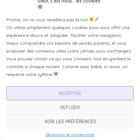
Salut, c’est nous… les cookies
Se connecter/S'inscrire
Promis, on ne vous réveillera pas la nuit
FAQ / Livraison & accès
On utilise simplement quelques cookies pour vous offrir une
À propos
expérience douce et adaptée : faciliter votre navigation,
Contact
mieux comprendre vos besoins de jeunes parents, et vous
proposer des contenus utiles (sans jamais vous surcharger).
Plan du site
Vous pouvez choisir ce qui vous convient, tout en gardant le
Tous les articles
contrôle à chaque instant. Comme avec bébé, ici aussi, on
respecte votre rythme
Professionnels & partenariats
ACCEPTER
Devenir partenaire
REFUSER
Visibilité pour votre marque
Proposer un produit ou un service
VOIR LES PRÉFÉRENCES
Déclaration de confidentialité