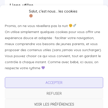
Liens utiles
Salut, c’est nous… les cookies
Se connecter/S'inscrire
Promis, on ne vous réveillera pas la nuit
FAQ / Livraison & accès
On utilise simplement quelques cookies pour vous offrir une
À propos
expérience douce et adaptée : faciliter votre navigation,
Contact
mieux comprendre vos besoins de jeunes parents, et vous
proposer des contenus utiles (sans jamais vous surcharger).
Plan du site
Vous pouvez choisir ce qui vous convient, tout en gardant le
Tous les articles
contrôle à chaque instant. Comme avec bébé, ici aussi, on
respecte votre rythme
Professionnels & partenariats
ACCEPTER
Devenir partenaire
REFUSER
Visibilité pour votre marque
Proposer un produit ou un service
VOIR LES PRÉFÉRENCES