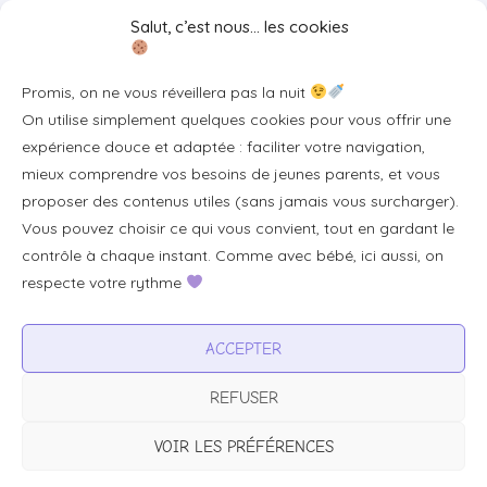
Liens utiles
Salut, c’est nous… les cookies
Se connecter/S'inscrire
Promis, on ne vous réveillera pas la nuit
FAQ / Livraison & accès
On utilise simplement quelques cookies pour vous offrir une
À propos
expérience douce et adaptée : faciliter votre navigation,
Contact
mieux comprendre vos besoins de jeunes parents, et vous
proposer des contenus utiles (sans jamais vous surcharger).
Plan du site
Vous pouvez choisir ce qui vous convient, tout en gardant le
Tous les articles
contrôle à chaque instant. Comme avec bébé, ici aussi, on
respecte votre rythme
Professionnels & partenariats
ACCEPTER
Devenir partenaire
REFUSER
Visibilité pour votre marque
Proposer un produit ou un service
VOIR LES PRÉFÉRENCES