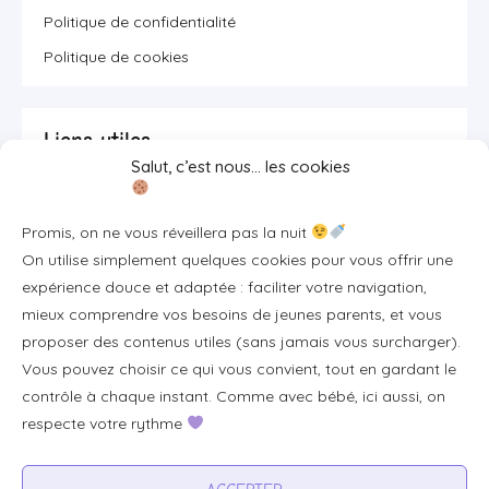
Politique de confidentialité
Politique de cookies
Liens utiles
Salut, c’est nous… les cookies
Se connecter/S'inscrire
Promis, on ne vous réveillera pas la nuit
FAQ / Livraison & accès
On utilise simplement quelques cookies pour vous offrir une
À propos
expérience douce et adaptée : faciliter votre navigation,
Contact
mieux comprendre vos besoins de jeunes parents, et vous
proposer des contenus utiles (sans jamais vous surcharger).
Plan du site
Vous pouvez choisir ce qui vous convient, tout en gardant le
Tous les articles
contrôle à chaque instant. Comme avec bébé, ici aussi, on
respecte votre rythme
Professionnels & partenariats