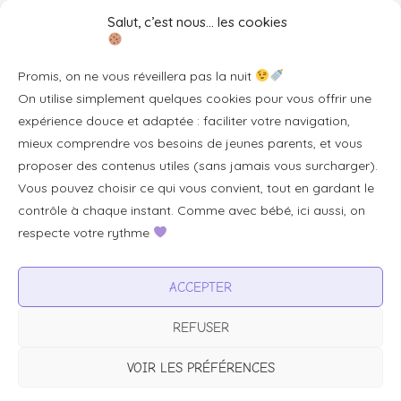
Liens utiles
Salut, c’est nous… les cookies
Se connecter/S'inscrire
Promis, on ne vous réveillera pas la nuit
FAQ / Livraison & accès
On utilise simplement quelques cookies pour vous offrir une
À propos
expérience douce et adaptée : faciliter votre navigation,
Contact
mieux comprendre vos besoins de jeunes parents, et vous
proposer des contenus utiles (sans jamais vous surcharger).
Plan du site
Vous pouvez choisir ce qui vous convient, tout en gardant le
Tous les articles
contrôle à chaque instant. Comme avec bébé, ici aussi, on
respecte votre rythme
Professionnels & partenariats
ACCEPTER
Devenir partenaire
REFUSER
Visibilité pour votre marque
Proposer un produit ou un service
VOIR LES PRÉFÉRENCES