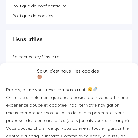
Politique de confidentialité
Politique de cookies
Liens utiles
Se connecter/S'inscrire
FAQ / Livraison & accès
Salut, c’est nous… les cookies
À propos
Contact
Promis, on ne vous réveillera pas la nuit
Plan du site
On utilise simplement quelques cookies pour vous offrir une
expérience douce et adaptée : faciliter votre navigation,
Tous les articles
mieux comprendre vos besoins de jeunes parents, et vous
proposer des contenus utiles (sans jamais vous surcharger).
Vous pouvez choisir ce qui vous convient, tout en gardant le
Professionnels & partenariats
contrôle à chaque instant. Comme avec bébé, ici aussi, on