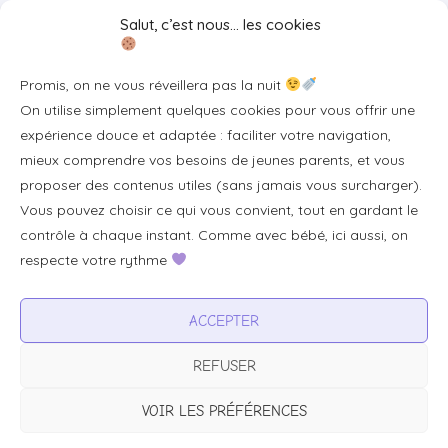
Liens utiles
Salut, c’est nous… les cookies
Se connecter/S'inscrire
Promis, on ne vous réveillera pas la nuit
FAQ / Livraison & accès
On utilise simplement quelques cookies pour vous offrir une
À propos
expérience douce et adaptée : faciliter votre navigation,
Contact
mieux comprendre vos besoins de jeunes parents, et vous
proposer des contenus utiles (sans jamais vous surcharger).
Plan du site
Vous pouvez choisir ce qui vous convient, tout en gardant le
Tous les articles
contrôle à chaque instant. Comme avec bébé, ici aussi, on
respecte votre rythme
Professionnels & partenariats
ACCEPTER
Devenir partenaire
REFUSER
Visibilité pour votre marque
Proposer un produit ou un service
VOIR LES PRÉFÉRENCES