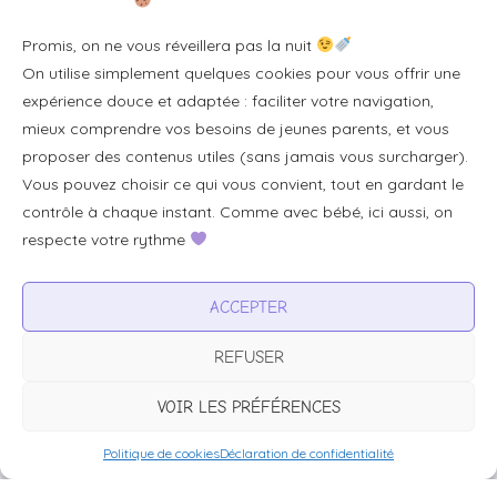
Se connecter/S'inscrire
Promis, on ne vous réveillera pas la nuit
FAQ / Livraison & accès
On utilise simplement quelques cookies pour vous offrir une
À propos
expérience douce et adaptée : faciliter votre navigation,
Contact
mieux comprendre vos besoins de jeunes parents, et vous
proposer des contenus utiles (sans jamais vous surcharger).
Plan du site
Vous pouvez choisir ce qui vous convient, tout en gardant le
Tous les articles
contrôle à chaque instant. Comme avec bébé, ici aussi, on
respecte votre rythme
Professionnels & partenariats
ACCEPTER
Devenir partenaire
REFUSER
Visibilité pour votre marque
Proposer un produit ou un service
VOIR LES PRÉFÉRENCES
Politique de cookies
Déclaration de confidentialité
Avertissement :
BébéFacile.fr est un site d’information généraliste à