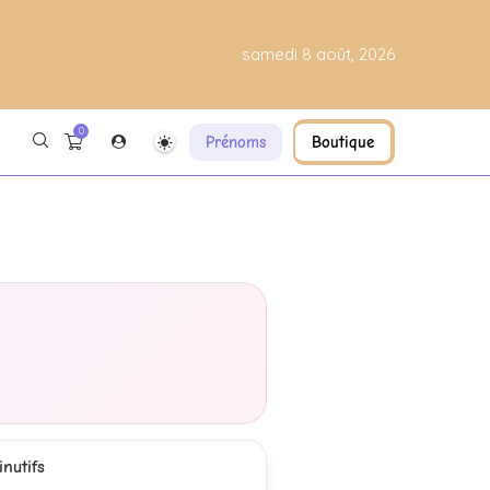
samedi 8 août, 2026
0
Prénoms
Boutique
nutifs