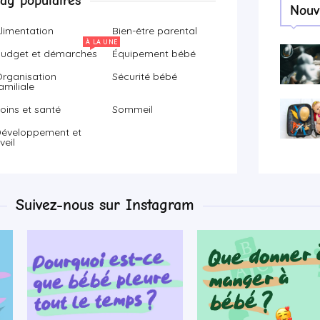
Tag populaires
Nouv
limentation
Bien-être parental
À LA UNE
udget et démarches
Équipement bébé
rganisation
Sécurité bébé
amiliale
oins et santé
Sommeil
éveloppement et
veil
Suivez-nous sur Instagram