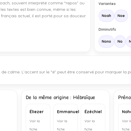
Noach, souvent interprété comme “repos” ou
Variantes
 les textes est bien connue, même si les
français actuel, il est porté pour sa douceur.
Noah
Noe
Diminutifs
Nono
No
n de calme. L’accent sur le “é” peut être conservé pour marquer la p
De la même origine : Hébraïque
Préno
Éliezer
Emmanuel
Ézéchiel
Noh
Voir la
Voir la
Voir la
Voir l
fiche
fiche
fiche
fiche