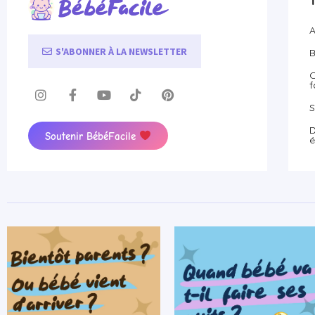
A
S'ABONNER À LA NEWSLETTER
B
O
f
S
D
Soutenir BébéFacile
é