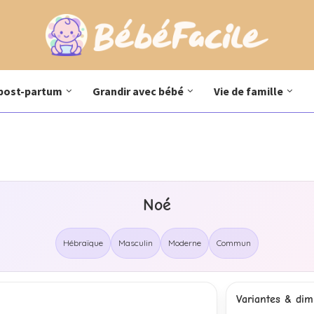
post-partum
Grandir avec bébé
Vie de famille
Noé
Hébraïque
Masculin
Moderne
Commun
Variantes & dimi