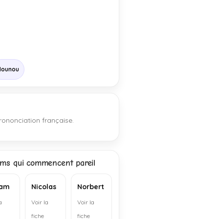
Nounou
rononciation française.
ms qui commencent pareil
am
Nicolas
Norbert
a
Voir la
Voir la
fiche
fiche