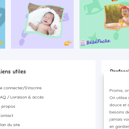
Liens utiles
Profess
Devenir p
e connecter/S'inscrire
Promis, on
Visibilité
AQ / Livraison & accès
On utilise
Proposer 
douce et a
 propos
besoins de
ontact
jamais vou
lan du site
en gardant