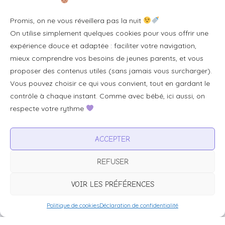
Se connecter/S'inscrire
Promis, on ne vous réveillera pas la nuit
FAQ / Livraison & accès
On utilise simplement quelques cookies pour vous offrir une
À propos
expérience douce et adaptée : faciliter votre navigation,
Contact
mieux comprendre vos besoins de jeunes parents, et vous
proposer des contenus utiles (sans jamais vous surcharger).
Plan du site
Vous pouvez choisir ce qui vous convient, tout en gardant le
Tous les articles
contrôle à chaque instant. Comme avec bébé, ici aussi, on
respecte votre rythme
Professionnels & partenariats
ACCEPTER
Devenir partenaire
REFUSER
Visibilité pour votre marque
Proposer un produit ou un service
VOIR LES PRÉFÉRENCES
Politique de cookies
Déclaration de confidentialité
Avertissement :
BébéFacile.fr est un site d’information généraliste à