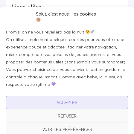
Liens utiles
Salut, c’est nous… les cookies
Se connecter/S'inscrire
Promis, on ne vous réveillera pas la nuit
FAQ / Livraison & accès
On utilise simplement quelques cookies pour vous offrir une
À propos
expérience douce et adaptée : faciliter votre navigation,
Contact
mieux comprendre vos besoins de jeunes parents, et vous
proposer des contenus utiles (sans jamais vous surcharger).
Plan du site
Vous pouvez choisir ce qui vous convient, tout en gardant le
Tous les articles
contrôle à chaque instant. Comme avec bébé, ici aussi, on
respecte votre rythme
Professionnels & partenariats
ACCEPTER
Devenir partenaire
REFUSER
Visibilité pour votre marque
Proposer un produit ou un service
VOIR LES PRÉFÉRENCES