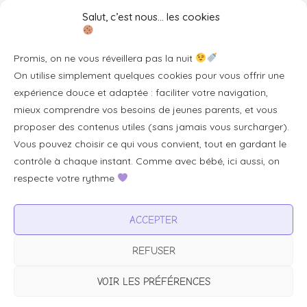
Liens utiles
Salut, c’est nous… les cookies
Se connecter/S'inscrire
Promis, on ne vous réveillera pas la nuit
FAQ / Livraison & accès
On utilise simplement quelques cookies pour vous offrir une
À propos
expérience douce et adaptée : faciliter votre navigation,
Contact
mieux comprendre vos besoins de jeunes parents, et vous
proposer des contenus utiles (sans jamais vous surcharger).
Plan du site
Vous pouvez choisir ce qui vous convient, tout en gardant le
Tous les articles
contrôle à chaque instant. Comme avec bébé, ici aussi, on
respecte votre rythme
Professionnels & partenariats
ACCEPTER
Devenir partenaire
REFUSER
Visibilité pour votre marque
Proposer un produit ou un service
VOIR LES PRÉFÉRENCES