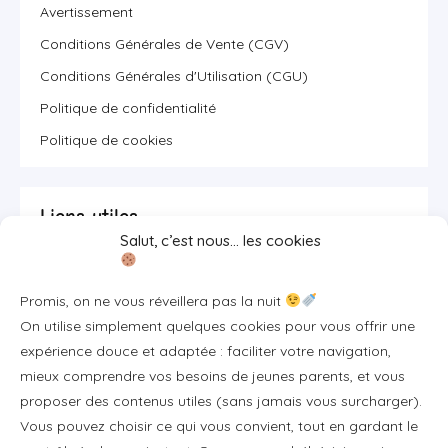
Avertissement
Conditions Générales de Vente (CGV)
Conditions Générales d'Utilisation (CGU)
Politique de confidentialité
Politique de cookies
Liens utiles
Salut, c’est nous… les cookies
Se connecter/S'inscrire
Promis, on ne vous réveillera pas la nuit
FAQ / Livraison & accès
On utilise simplement quelques cookies pour vous offrir une
À propos
expérience douce et adaptée : faciliter votre navigation,
Contact
mieux comprendre vos besoins de jeunes parents, et vous
proposer des contenus utiles (sans jamais vous surcharger).
Plan du site
Vous pouvez choisir ce qui vous convient, tout en gardant le
Tous les articles