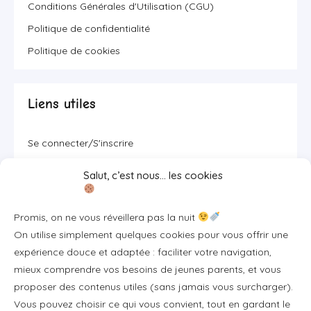
Conditions Générales d'Utilisation (CGU)
Politique de confidentialité
Politique de cookies
Liens utiles
Se connecter/S'inscrire
FAQ / Livraison & accès
Salut, c’est nous… les cookies
À propos
Contact
Promis, on ne vous réveillera pas la nuit
Plan du site
On utilise simplement quelques cookies pour vous offrir une
expérience douce et adaptée : faciliter votre navigation,
Tous les articles
mieux comprendre vos besoins de jeunes parents, et vous
proposer des contenus utiles (sans jamais vous surcharger).
Vous pouvez choisir ce qui vous convient, tout en gardant le
Professionnels & partenariats