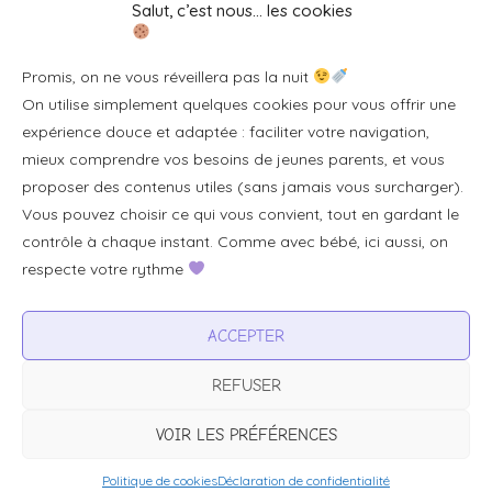
Salut, c’est nous… les cookies
Se connecter/S'inscrire
Promis, on ne vous réveillera pas la nuit
FAQ / Livraison & accès
On utilise simplement quelques cookies pour vous offrir une
À propos
expérience douce et adaptée : faciliter votre navigation,
Contact
mieux comprendre vos besoins de jeunes parents, et vous
proposer des contenus utiles (sans jamais vous surcharger).
Plan du site
Vous pouvez choisir ce qui vous convient, tout en gardant le
Tous les articles
contrôle à chaque instant. Comme avec bébé, ici aussi, on
respecte votre rythme
Professionnels & partenariats
ACCEPTER
Devenir partenaire
REFUSER
Visibilité pour votre marque
Proposer un produit ou un service
VOIR LES PRÉFÉRENCES
Politique de cookies
Déclaration de confidentialité