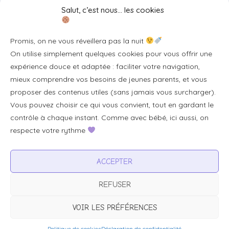
Salut, c’est nous… les cookies
Se connecter/S'inscrire
Promis, on ne vous réveillera pas la nuit
FAQ / Livraison & accès
On utilise simplement quelques cookies pour vous offrir une
À propos
expérience douce et adaptée : faciliter votre navigation,
Contact
mieux comprendre vos besoins de jeunes parents, et vous
proposer des contenus utiles (sans jamais vous surcharger).
Plan du site
Vous pouvez choisir ce qui vous convient, tout en gardant le
Tous les articles
contrôle à chaque instant. Comme avec bébé, ici aussi, on
respecte votre rythme
Professionnels & partenariats
ACCEPTER
Devenir partenaire
REFUSER
Visibilité pour votre marque
Proposer un produit ou un service
VOIR LES PRÉFÉRENCES
Politique de cookies
Déclaration de confidentialité