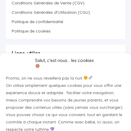
Conditions Générales de Vente (CGV)
Conditions Générales d'Utilisation (CGU)
Politique de confidentialité
Politique de cookies
Liens utiles
Salut, c’est nous… les cookies
Se connecter/S'inscrire
Promis, on ne vous réveillera pas la nuit
FAQ / Livraison & accès
On utilise simplement quelques cookies pour vous offrir une
À propos
expérience douce et adaptée : faciliter votre navigation,
Contact
mieux comprendre vos besoins de jeunes parents, et vous
proposer des contenus utiles (sans jamais vous surcharger).
Plan du site
Vous pouvez choisir ce qui vous convient, tout en gardant le
Tous les articles
contrôle à chaque instant. Comme avec bébé, ici aussi, on
respecte votre rythme