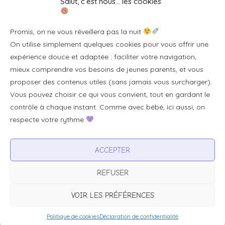
Salut, c’est nous… les cookies
Se connecter/S'inscrire
Promis, on ne vous réveillera pas la nuit
FAQ / Livraison & accès
On utilise simplement quelques cookies pour vous offrir une
À propos
expérience douce et adaptée : faciliter votre navigation,
Contact
mieux comprendre vos besoins de jeunes parents, et vous
proposer des contenus utiles (sans jamais vous surcharger).
Plan du site
Vous pouvez choisir ce qui vous convient, tout en gardant le
Tous les articles
contrôle à chaque instant. Comme avec bébé, ici aussi, on
respecte votre rythme
Professionnels & partenariats
ACCEPTER
Devenir partenaire
REFUSER
Visibilité pour votre marque
Proposer un produit ou un service
VOIR LES PRÉFÉRENCES
Politique de cookies
Déclaration de confidentialité