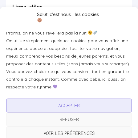
Liens utiles
Salut, c’est nous… les cookies
Se connecter/S'inscrire
Promis, on ne vous réveillera pas la nuit
FAQ / Livraison & accès
On utilise simplement quelques cookies pour vous offrir une
À propos
expérience douce et adaptée : faciliter votre navigation,
Contact
mieux comprendre vos besoins de jeunes parents, et vous
proposer des contenus utiles (sans jamais vous surcharger).
Plan du site
Vous pouvez choisir ce qui vous convient, tout en gardant le
Tous les articles
contrôle à chaque instant. Comme avec bébé, ici aussi, on
respecte votre rythme
Professionnels & partenariats
ACCEPTER
Devenir partenaire
REFUSER
Visibilité pour votre marque
Proposer un produit ou un service
VOIR LES PRÉFÉRENCES