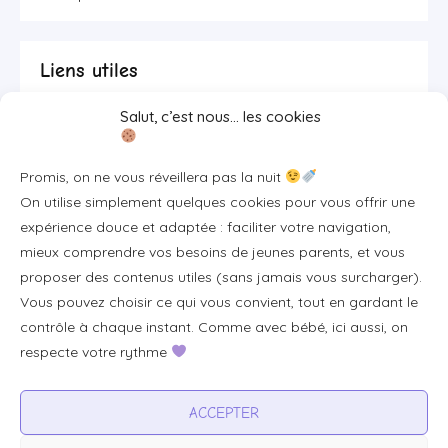
Liens utiles
Salut, c’est nous… les cookies
Se connecter/S'inscrire
FAQ / Livraison & accès
Promis, on ne vous réveillera pas la nuit
À propos
On utilise simplement quelques cookies pour vous offrir une
Contact
expérience douce et adaptée : faciliter votre navigation,
mieux comprendre vos besoins de jeunes parents, et vous
Plan du site
proposer des contenus utiles (sans jamais vous surcharger).
Tous les articles
Vous pouvez choisir ce qui vous convient, tout en gardant le
contrôle à chaque instant. Comme avec bébé, ici aussi, on
respecte votre rythme
Professionnels & partenariats
Devenir partenaire
ACCEPTER
Visibilité pour votre marque