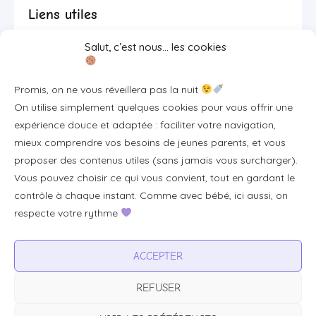
Liens utiles
Salut, c’est nous… les cookies
Se connecter/S'inscrire
FAQ / Livraison & accès
Promis, on ne vous réveillera pas la nuit
À propos
On utilise simplement quelques cookies pour vous offrir une
Contact
expérience douce et adaptée : faciliter votre navigation,
mieux comprendre vos besoins de jeunes parents, et vous
Plan du site
proposer des contenus utiles (sans jamais vous surcharger).
Tous les articles
Vous pouvez choisir ce qui vous convient, tout en gardant le
contrôle à chaque instant. Comme avec bébé, ici aussi, on
respecte votre rythme
Professionnels & partenariats
Devenir partenaire
ACCEPTER
Visibilité pour votre marque
REFUSER
Proposer un produit ou un service