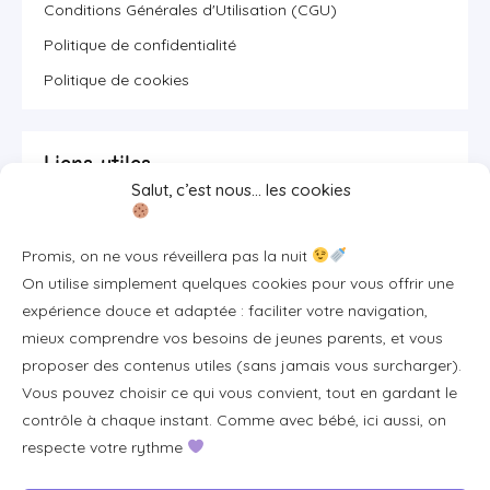
Conditions Générales d'Utilisation (CGU)
Politique de confidentialité
Politique de cookies
Liens utiles
Salut, c’est nous… les cookies
Se connecter/S'inscrire
Promis, on ne vous réveillera pas la nuit
FAQ / Livraison & accès
On utilise simplement quelques cookies pour vous offrir une
À propos
expérience douce et adaptée : faciliter votre navigation,
Contact
mieux comprendre vos besoins de jeunes parents, et vous
proposer des contenus utiles (sans jamais vous surcharger).
Plan du site
Vous pouvez choisir ce qui vous convient, tout en gardant le
Tous les articles
contrôle à chaque instant. Comme avec bébé, ici aussi, on
respecte votre rythme
Professionnels & partenariats