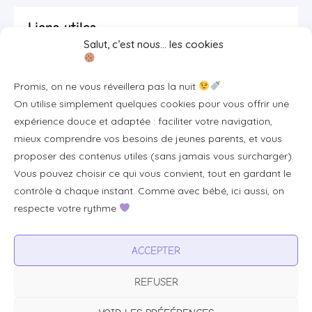
Liens utiles
Salut, c’est nous… les cookies
Se connecter/S'inscrire
Promis, on ne vous réveillera pas la nuit
FAQ / Livraison & accès
On utilise simplement quelques cookies pour vous offrir une
À propos
expérience douce et adaptée : faciliter votre navigation,
Contact
mieux comprendre vos besoins de jeunes parents, et vous
proposer des contenus utiles (sans jamais vous surcharger).
Plan du site
Vous pouvez choisir ce qui vous convient, tout en gardant le
Tous les articles
contrôle à chaque instant. Comme avec bébé, ici aussi, on
respecte votre rythme
Professionnels & partenariats
ACCEPTER
Devenir partenaire
REFUSER
Visibilité pour votre marque
Proposer un produit ou un service