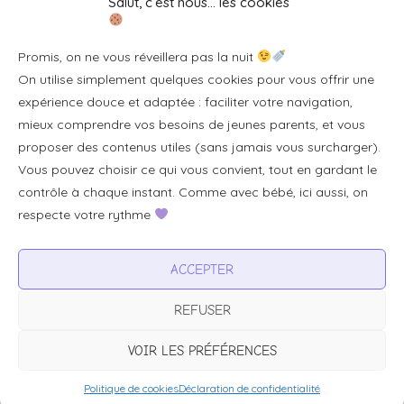
Salut, c’est nous… les cookies
Se connecter/S'inscrire
Promis, on ne vous réveillera pas la nuit
FAQ / Livraison & accès
On utilise simplement quelques cookies pour vous offrir une
À propos
expérience douce et adaptée : faciliter votre navigation,
Contact
mieux comprendre vos besoins de jeunes parents, et vous
proposer des contenus utiles (sans jamais vous surcharger).
Plan du site
Vous pouvez choisir ce qui vous convient, tout en gardant le
Tous les articles
contrôle à chaque instant. Comme avec bébé, ici aussi, on
respecte votre rythme
Professionnels & partenariats
ACCEPTER
Devenir partenaire
REFUSER
Visibilité pour votre marque
Proposer un produit ou un service
VOIR LES PRÉFÉRENCES
Politique de cookies
Déclaration de confidentialité