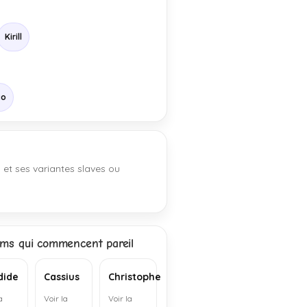
Kirill
co
, et ses variantes slaves ou
ms qui commencent pareil
dide
Cassius
Christophe
a
Voir la
Voir la