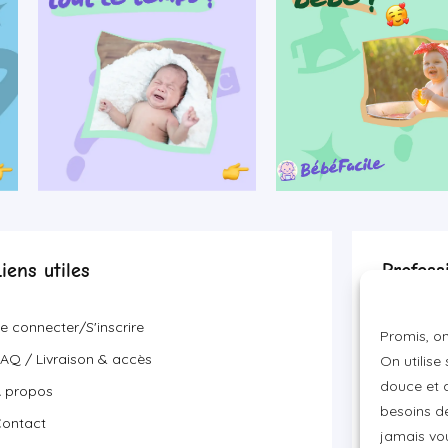
Liens utiles
Profess
Devenir p
e connecter/S'inscrire
Promis, on
Visibilité
AQ / Livraison & accès
On utilise
Proposer 
douce et a
 propos
besoins de
ontact
jamais vou