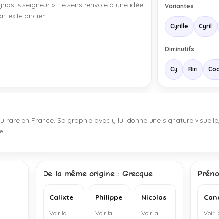
 kyrios, « seigneur ». Le sens renvoie à une idée
Variantes
contexte ancien.
Cyrille
Cyril
Diminutifs
Cy
Riri
Co
peu rare en France. Sa graphie avec y lui donne une signature visuelle
e.
De la même origine : Grecque
Préno
Calixte
Philippe
Nicolas
Can
Voir la
Voir la
Voir la
Voir l