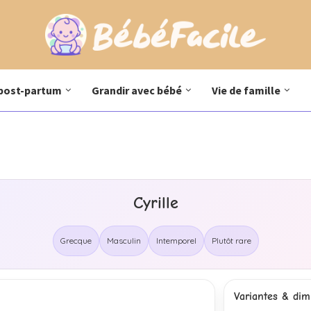
post-partum
Grandir avec bébé
Vie de famille
Cyrille
Grecque
Masculin
Intemporel
Plutôt rare
Variantes & dimi