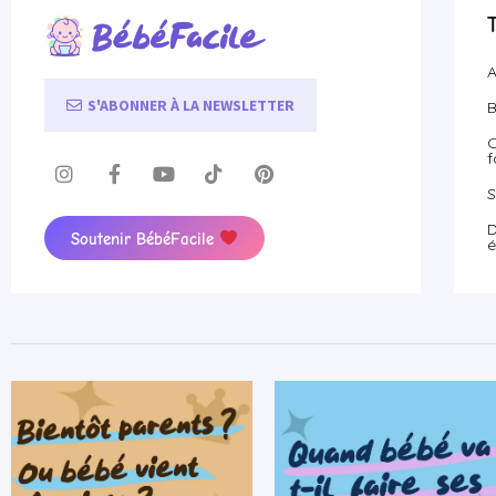
A
S'ABONNER À LA NEWSLETTER
B
O
f
S
D
Soutenir BébéFacile
é