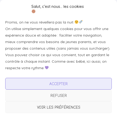
Liens utiles
Salut, c’est nous… les cookies
Se connecter/S'inscrire
Promis, on ne vous réveillera pas la nuit
FAQ / Livraison & accès
On utilise simplement quelques cookies pour vous offrir une
À propos
expérience douce et adaptée : faciliter votre navigation,
Contact
mieux comprendre vos besoins de jeunes parents, et vous
proposer des contenus utiles (sans jamais vous surcharger).
Plan du site
Vous pouvez choisir ce qui vous convient, tout en gardant le
Tous les articles
contrôle à chaque instant. Comme avec bébé, ici aussi, on
respecte votre rythme
Professionnels & partenariats
ACCEPTER
Devenir partenaire
REFUSER
Visibilité pour votre marque
Proposer un produit ou un service
VOIR LES PRÉFÉRENCES