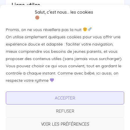
Liens utiles
Salut, c’est nous… les cookies
Se connecter/S'inscrire
Promis, on ne vous réveillera pas la nuit
FAQ / Livraison & accès
On utilise simplement quelques cookies pour vous offrir une
À propos
expérience douce et adaptée : faciliter votre navigation,
Contact
mieux comprendre vos besoins de jeunes parents, et vous
proposer des contenus utiles (sans jamais vous surcharger).
Plan du site
Vous pouvez choisir ce qui vous convient, tout en gardant le
Tous les articles
contrôle à chaque instant. Comme avec bébé, ici aussi, on
respecte votre rythme
Professionnels & partenariats
ACCEPTER
Devenir partenaire
REFUSER
Visibilité pour votre marque
Proposer un produit ou un service
VOIR LES PRÉFÉRENCES