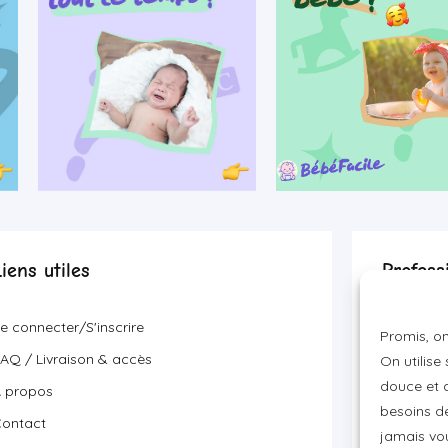
Liens utiles
Profess
Devenir p
e connecter/S'inscrire
Promis, on
Visibilité
AQ / Livraison & accès
On utilise
Proposer 
douce et a
 propos
besoins de
ontact
jamais vou