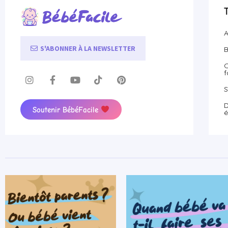
A
S'ABONNER À LA NEWSLETTER
B
O
f
S
D
Soutenir BébéFacile
é