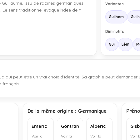
 Guillaume, issu de racines germaniques
Variantes
n. Le sens traditionnel évoque l’idée de «
Guilhem
Guil
Diminutifs
Gui
Lèm
M
ud qui peut être un vrai choix d’identité. Sa graphie peut demander 
n français.
De la même origine : Germanique
Préno
Émeric
Gontran
Albéric
Gisb
Voir la
Voir la
Voir la
Voir l