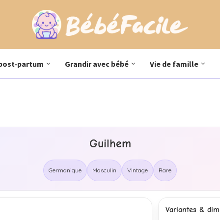
post-partum
Grandir avec bébé
Vie de famille
Guilhem
Germanique
Masculin
Vintage
Rare
Variantes & dimi