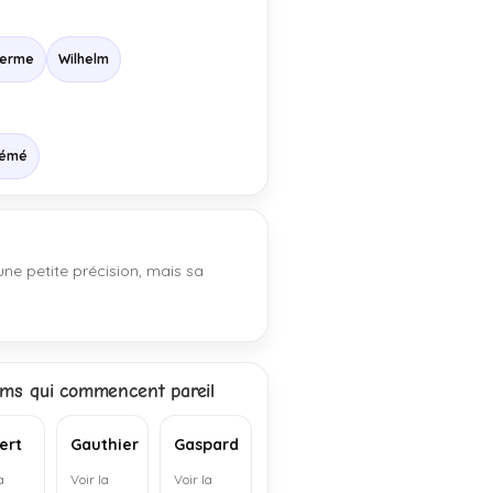
herme
Wilhelm
émé
une petite précision, mais sa
ms qui commencent pareil
ert
Gauthier
Gaspard
a
Voir la
Voir la