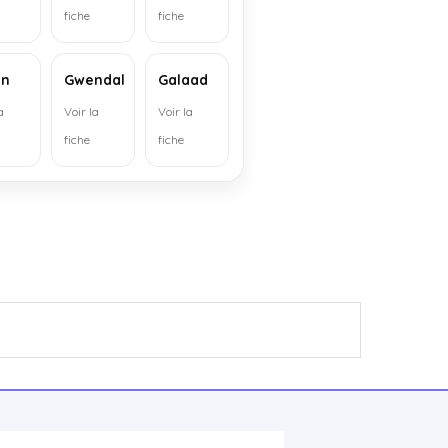
fiche
fiche
in
Gwendal
Galaad
a
Voir la
Voir la
fiche
fiche