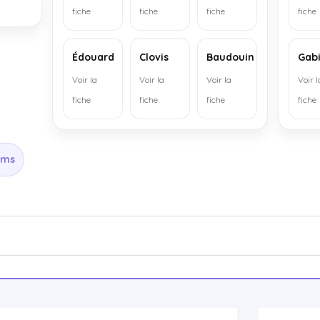
fiche
fiche
fiche
fiche
Édouard
Clovis
Baudouin
Gab
Voir la
Voir la
Voir la
Voir l
fiche
fiche
fiche
fiche
oms