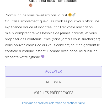
Salut, c’est nous… les cookies
Se connecter/S'inscrire
Promis, on ne vous réveillera pas la nuit
FAQ / Livraison & accès
On utilise simplement quelques cookies pour vous offrir une
À propos
expérience douce et adaptée : faciliter votre navigation,
Contact
mieux comprendre vos besoins de jeunes parents, et vous
proposer des contenus utiles (sans jamais vous surcharger).
Plan du site
Vous pouvez choisir ce qui vous convient, tout en gardant le
Tous les articles
contrôle à chaque instant. Comme avec bébé, ici aussi, on
respecte votre rythme
Professionnels & partenariats
ACCEPTER
Devenir partenaire
REFUSER
Visibilité pour votre marque
Proposer un produit ou un service
VOIR LES PRÉFÉRENCES
Politique de cookies
Déclaration de confidentialité