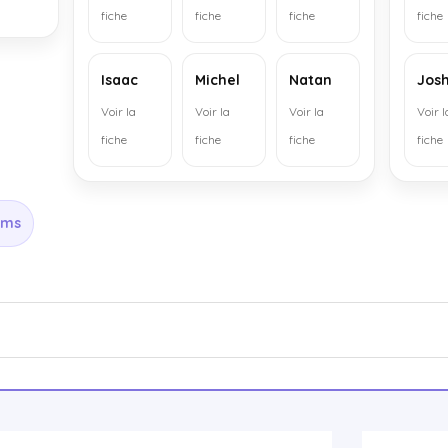
fiche
fiche
fiche
fiche
Isaac
Michel
Natan
Jos
Voir la
Voir la
Voir la
Voir l
fiche
fiche
fiche
fiche
oms