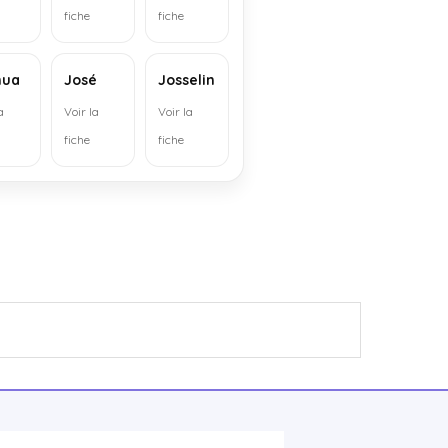
fiche
fiche
hua
José
Josselin
a
Voir la
Voir la
fiche
fiche