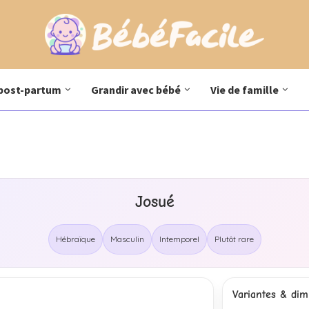
post-partum
Grandir avec bébé
Vie de famille
Josué
Hébraïque
Masculin
Intemporel
Plutôt rare
Variantes & dimi