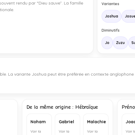
souvent rendu par “Dieu sauve”. La famille
Variantes
tionale.
Joshua
Josu
Diminutifs
Jo
Zuzu
S
lisible. La variante Joshua peut être préférée en contexte anglophone
De la même origine : Hébraïque
Préno
Noham
Gabriel
Malachie
Joa
Voir la
Voir la
Voir la
Voir l