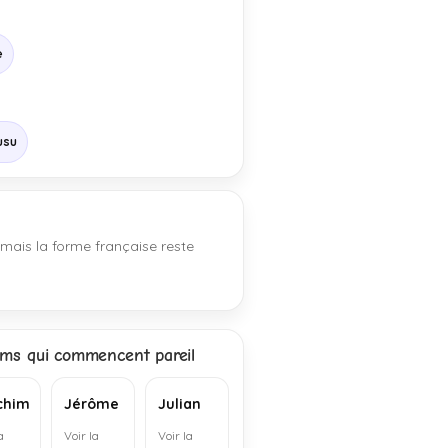
e
usu
 mais la forme française reste
ms qui commencent pareil
chim
Jérôme
Julian
a
Voir la
Voir la