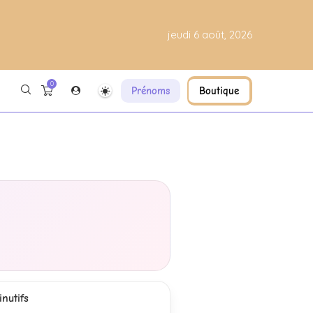
jeudi 6 août, 2026
0
Prénoms
Boutique
nutifs