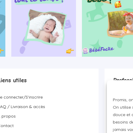
Liens utiles
Profess
Devenir p
e connecter/S'inscrire
Promis, on
Visibilité
AQ / Livraison & accès
On utilise
Proposer 
douce et a
 propos
besoins de
ontact
jamais vou