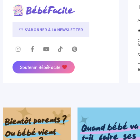
A
S'ABONNER À LA NEWSLETTER
B
O
f
S
D
Soutenir BébéFacile
é