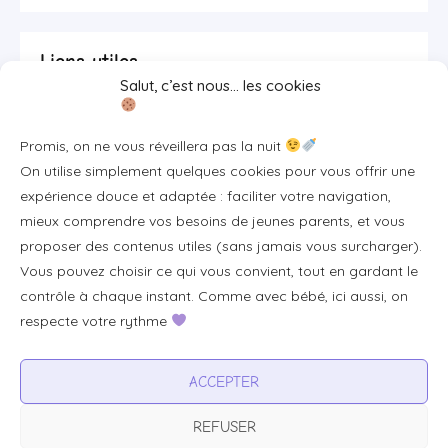
Liens utiles
Salut, c’est nous… les cookies
Se connecter/S'inscrire
Promis, on ne vous réveillera pas la nuit
FAQ / Livraison & accès
On utilise simplement quelques cookies pour vous offrir une
À propos
expérience douce et adaptée : faciliter votre navigation,
Contact
mieux comprendre vos besoins de jeunes parents, et vous
proposer des contenus utiles (sans jamais vous surcharger).
Plan du site
Vous pouvez choisir ce qui vous convient, tout en gardant le
Tous les articles
contrôle à chaque instant. Comme avec bébé, ici aussi, on
respecte votre rythme
Professionnels & partenariats
ACCEPTER
Devenir partenaire
REFUSER
Visibilité pour votre marque